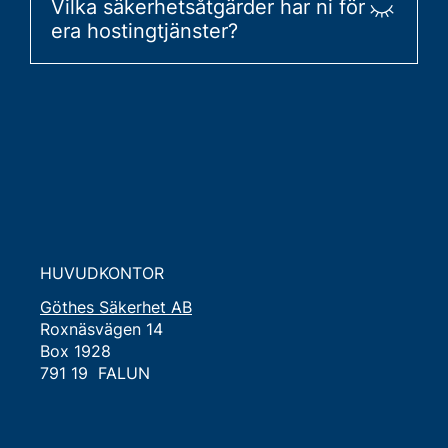
Vilka säkerhetsåtgärder har ni för
och molntjänster med hög tillgänglighet och
era hostingtjänster?
prestanda.
Våra hostingtjänster inkluderar avancerade
säkerhetsåtgärder som brandväggar,
kryptering och regelbundna säkerhetskopior
för att skydda dina data.
HUVUDKONTOR
Göthes Säkerhet AB
Roxnäsvägen 14
Box 1928
791 19 FALUN