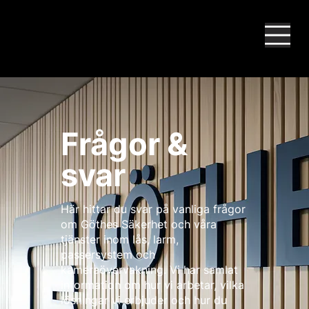
Frågor &
svar
Här hittar du svar på vanliga frågor
om Göthes Säkerhet och våra
tjänster inom lås, larm,
passersystem och
kameraövervakning. Vi har samlat
information om hur vi arbetar, vilka
lösningar vi erbjuder och hur du