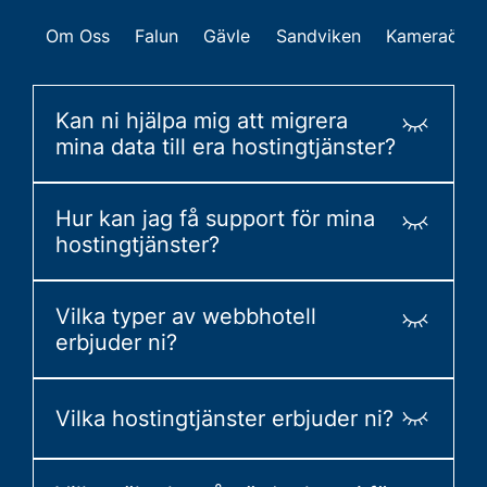
Om Oss
Falun
Gävle
Sandviken
Kameraöver
Kan ni hjälpa mig att migrera
mina data till era hostingtjänster?
Ja, vi erbjuder hjälp med datamigrering för
Hur kan jag få support för mina
att säkerställa en smidig övergång till våra
hostingtjänster?
hostingtjänster.
Du kan kontakta vår supportavdelning via
Vilka typer av webbhotell
telefon, e-post eller vår webbplats för hjälp
erbjuder ni?
med dina hostingtjänster.
Vi erbjuder olika typer av webbhotell,
inklusive delat webbhotell, VPS och
Vilka hostingtjänster erbjuder ni?
dedikerade servrar, beroende på dina behov.
Vi erbjuder säker datalagring, webbhotell