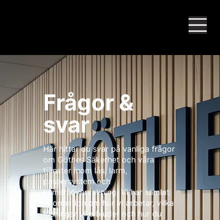
Frågor &
svar
Här hittar du svar på vanliga frågor
om Göthes Säkerhet och våra
tjänster inom lås, larm,
passersystem och
kameraövervakning. Vi har samlat
information om hur vi arbetar, vilka
lösningar vi erbjuder och hur du