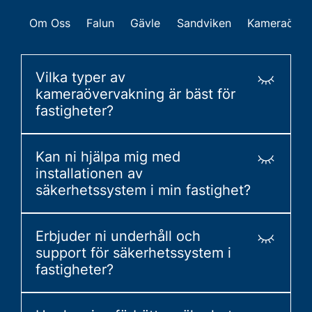
Om Oss
Falun
Gävle
Sandviken
Kameraöver
Vilka typer av
kameraövervakning är bäst för
fastigheter?
Vi rekommenderar IP-kameror med
Kan ni hjälpa mig med
högupplöst video och rörelsedetektering för
installationen av
att övervaka och skydda din fastighet.
säkerhetssystem i min fastighet?
Ja, våra tekniker kan hjälpa dig med
Erbjuder ni underhåll och
installationen av säkerhetssystem, inklusive
support för säkerhetssystem i
kameraövervakning, inbrottslarm och
fastigheter?
passersystem.
Ja, vi erbjuder löpande underhåll och teknisk