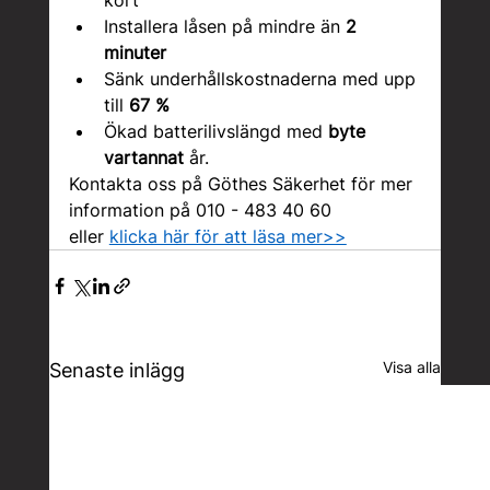
Installera låsen på mindre än 
2 
minuter
Sänk underhållskostnaderna med upp 
till 
67 %
Ökad batterilivslängd med 
byte 
vartannat
 år.
Kontakta oss på Göthes Säkerhet för mer 
information på 010 - 483 40 60 
eller 
klicka här för att läsa mer>>
Visa alla
Senaste inlägg