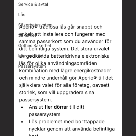
Service & avtal
Lås
Säkerhetssystem
Aperio® trådlösa lås går snabbt och 
enkelt att installera och fungerar med 
Säkerhet
samma passerkort som du använder för 
Göthes Säkerhet
ditt befintliga system. Det stora urvalet 
av godkända batteridrivna elektroniska 
Låsverkstad
lås för olika användningsområden i 
Passersystem
kombination med lägre energikostnader 
och mindre underhåll gör Aperio® till det 
självklara valet för alla företag, oavsett 
storlek, som vill uppgradera sina 
passersystem.
Anslut 
fler dörrar
 till ditt 
passersystem
Lös problemet med borttappade 
nycklar genom att använda befintliga 
kort