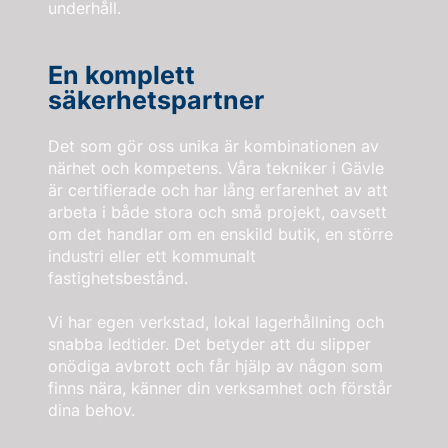
underhåll.
En komplett
säkerhetspartner
Det som gör oss unika är kombinationen av
närhet och kompetens. Våra tekniker i Gävle
är certifierade och har lång erfarenhet av att
arbeta i både stora och små projekt, oavsett
om det handlar om en enskild butik, en större
industri eller ett kommunalt
fastighetsbestånd.
Vi har egen verkstad, lokal lagerhållning och
snabba ledtider. Det betyder att du slipper
onödiga avbrott och får hjälp av någon som
finns nära, känner din verksamhet och förstår
dina behov.