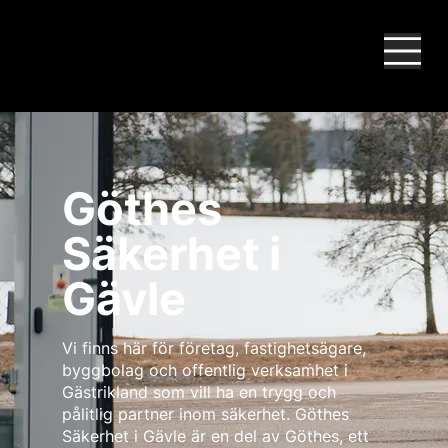
Göthes
Säkerhet i
Gävle
Vi finns här för företag, fastighetsägare,
byggbolag och offentlig verksamhet i
Gästrikland som vill ha en trygg och
pålitlig partner inom säkerhet. Göthes
Säkerhet i Gävle är en del av Göthes, ett