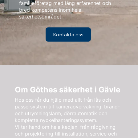
familjeföretag med lång erfarenhet och
bred kompetens inom hela
säkerhetsområdet.
Kontakta oss
Om Göthes säkerhet i Gävle
Hos oss får du hjälp med allt från lås och
passersystem till kameraövervakning, brand-
och utrymningslarm, dörrautomatik och
kompletta nyckelhanteringssystem.
Vi tar hand om hela kedjan, från rådgivning
och projektering till installation, service och