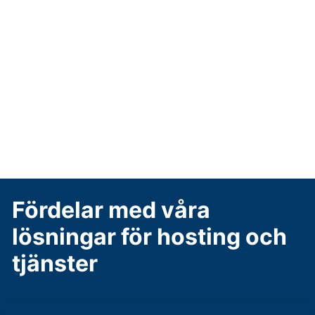
molntjänster och datacenterlösningar, erbjuder vi
skalbara och flexibla lösningar som kan anpassas
efter dina specifika behov. Våra tjänster inkluderar
allt från datalagring och säkerhetskopiering till
systemövervakning och support, vilket innebär att
du kan fokusera på din kärnverksamhet medan vi
tar hand om tekniken.
Fördelar med våra
lösningar för hosting och
tjänster