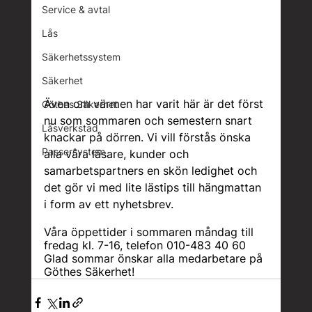
Service & avtal
Lås
Säkerhetssystem
Säkerhet
Även om värmen har varit här är det först 
Göthes Säkerhet
nu som sommaren och semestern snart 
Låsverkstad
knackar på dörren. Vi vill förstås önska 
Passersystem
alla våra läsare, kunder och 
samarbetspartners en skön ledighet och 
det gör vi med lite lästips till hängmattan 
i form av ett nyhetsbrev.  
Våra öppettider i sommaren måndag till 
fredag kl. 7-16, telefon 010-483 40 60
Glad sommar önskar alla medarbetare på 
Göthes Säkerhet!